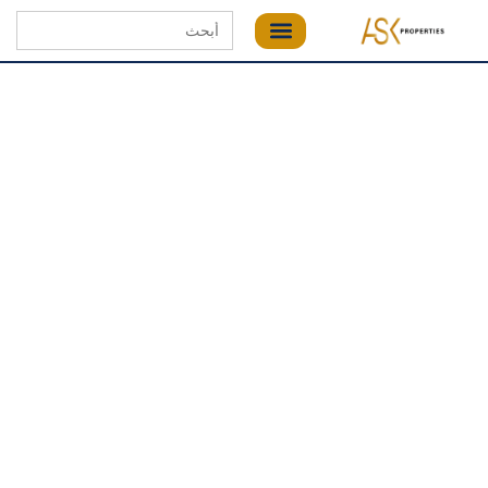
Search
for: