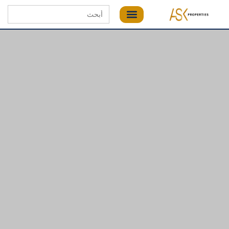
Search
for: