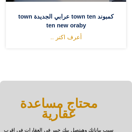
كمبوند town ten عرابي الجديدة town
ten new oraby
أعرف اكتر ..
محتاج مساعدة
عقارية
سيب بياناتك وهيتصل بيك خبير فى العقارات فى اقرب