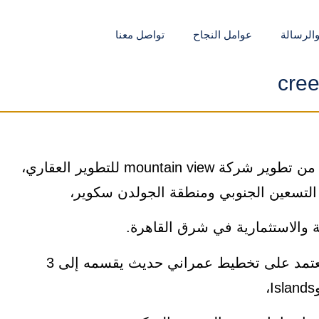
والرسالة
عوامل النجاح
تواصل معنا
cree
creekview new cairo هو مشروع سكني متكامل من تطوير شركة mountain view للتطوير العقاري،
التسعين الجنوبي ومنطقة الجولدن سكوير،
 والاستثمارية في شرق القاهرة.
يمتد المشروع على مساحة تقارب 120 فدان، ويعتمد على تخطيط عمراني حديث يقسمه إلى 3