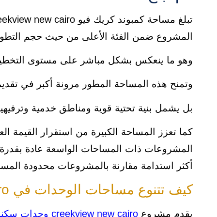
المشروع ضمن الفئة الأعلى من حيث حجم التطوير
وهو ما ينعكس بشكل مباشر على مستوى التخطيط 
وتمنح هذه المساحة المطور مرونة أكبر في تقدي
بل يشمل بنية تحتية قوية ومناطق خدمية وترفيهي
كما تعزز المساحة الكبيرة من استقرار القيمة ا
المشروعات ذات المساحات الواسعة عادة بقدرة 
أكثر استدامة مقارنة بالمشروعات محدودة المسا
كيف تتنوع مساحات الوحدات في creekview new cairo
يقدم مشروع
creekview new cairo وحدات سكنية تبدأ من 65 متر