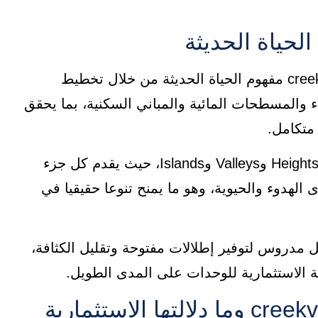
يعكس تصميم كمبوند كريك فيو creekview new cairo مفهوم الحياة الحديثة من خلال تخطيط
والمسطحات المائية والمباني السكنية، بما يحقق
متكامل.
وينقسم المشروع إلى ثلاث مناطق رئيسية وهي Heights وValleys وIslands، حيث يقدم كل جزء
لهدوء والحيوية، وهو ما يمنح تنوعا حقيقيا في
 مدروس لتوفير إطلالات مفتوحة وتقليل الكثافة،
مة الاستثمارية للوحدات على المدى الطويل.