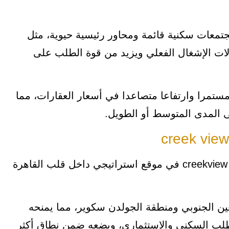
معات سكنية قائمة ومحاور رئيسية حيوية، مثل
دلات الإشغال الفعلي ويزيد من قوة الطلب على
ستمرا وارتفاعا متصاعدا في أسعار العقارات، مما
 المدى المتوسط أو الطويل.
يقع كمبوند كريك فيو التجمع الخامس creekview new cairo في موقع استراتيجي داخل قلب القاهرة
ين الجنوبي ومنطقة الجولدن سكوير، مما يمنحه
طلب السكني والاستثماري، ويضعه ضمن نطاق أكثر