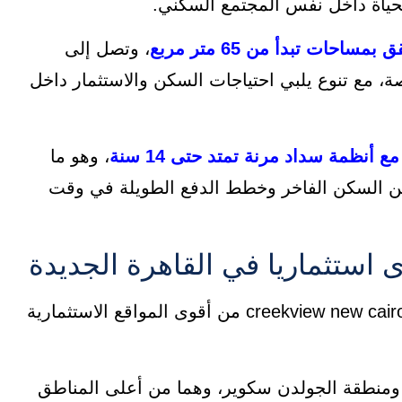
ياة داخل نفس المجتمع السكني.
حات تبدأ من 65 متر مربع
، وتصل إلى
Sky Vil وI-Villas بحدائق خاصة، مع تنوع يلبي احتياجات السكن والاستثمار داخل
، وهو ما
عن السكن الفاخر وخطط الدفع الطويلة في وقت
نعم يعد موقع كمبوند كريك فيو التجمع الخامس creekview new cairo من أقوى المواقع الاستثمارية
ومنطقة الجولدن سكوير، وهما من أعلى المناطق