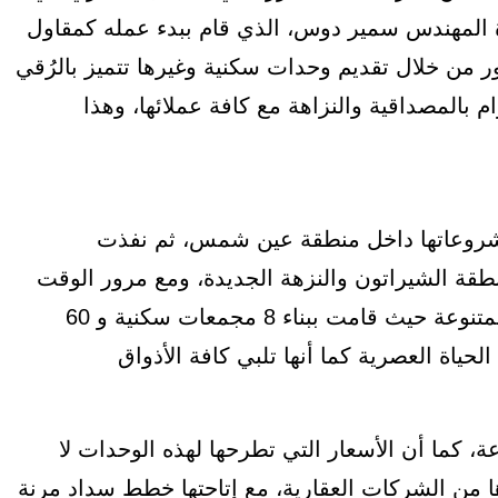
رحلتها عام 1978 ميلاديًا بقيادة المهندس سمير دوس، الذي قام ببدء عمله كمقاول
من خلال تقديم وحدات سكنية وغيرها تتميز بالرُقي
م بالمصداقية والنزاهة مع كافة عملائها، وهذا
اري.
عينات نفذت شركة El Batal أولى مشروعاتها داخل منطقة عين شمس، ثم نفذت
قة الشيراتون والنزهة الجديدة، ومع مرور الوقت
توسعت الشركة في تشييد العديد من المشروعات المتنوعة حيث قامت ببناء 8 مجمعات سكنية و 60
ة العصرية كما أنها تلبي كافة الأذواق
، كما أن الأسعار التي تطرحها لهذه الوحدات لا
ا من الشركات العقارية، مع إتاحتها خطط سداد مرنة