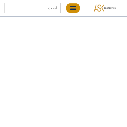
Search
for: