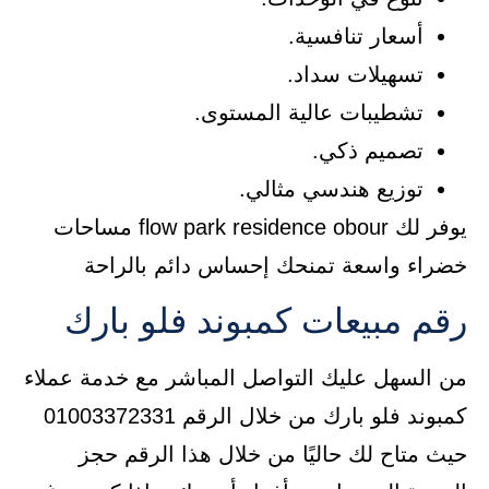
أسعار تنافسية.
تسهيلات سداد.
تشطيبات عالية المستوى.
تصميم ذكي.
توزيع هندسي مثالي.
يوفر لك flow park residence obour مساحات
خضراء واسعة تمنحك إحساس دائم بالراحة
رقم مبيعات كمبوند فلو بارك
من السهل عليك التواصل المباشر مع خدمة عملاء
كمبوند فلو بارك من خلال الرقم 01003372331
حيث متاح لك حاليًا من خلال هذا الرقم حجز