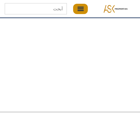
Search
for: