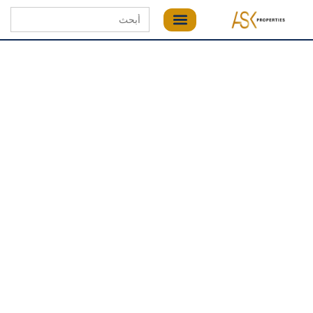
Search
for: