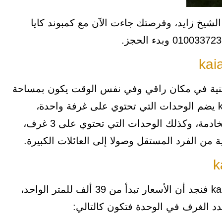
شيخ زايد، وفرصتك جاءت الآن مع كمبوند كايا
كنية في مكان راقي وفي نفس الوقت يكون بمساحة
مميزة، ومن هنا نجد أن كمبوند kaia el sheikh zayed يضم الوحدات التي تحتوي على غرفة واحدة،
والوحدات التي تحتوي على غرفتين مع وجود غرفة للخادمة، وكذلك الوحدات التي تحتوي على 3 غرف،
 من الفرد المستقل وصولا إلى العائلات الكبيرة.
بالنسبة لسعر الوحدة في كمبوند kaia el sheikh zayed فنجد أن الأسعار تبدأ من 39 ألف للمتر الواحد،
د الغرف في الوحدة فتكون كالتالي: