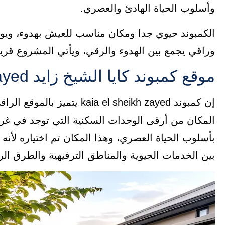
وأسلوب الحياة الهادئ والعصري.
الكمبوند حيوي جدا ومكان مناسب للعيش بهدوء، ويوج
وراقي يجمع بين الهدوء والرقي، ويأتي المشروع قري
موقع كمبوند كايا الشيخ زايد kaia el sheikh zayed
إن كمبوند a el sheikh zayed
المكان من أرقى الوحدات السكنية التي توجد في غرب ال
بأسلوب الحياة العصري، وهذا المكان تم اختياره لأنه 
بين الخدمات الحيوية والمناطق الترفيهية والطرق ا