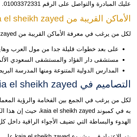
عليك المبادرة والتواصل على الرقم 01003372331.
الأماكن القريبة من kaia el sheikh zayed
لكل من يرغب في معرفة الأماكن القريبة من kaia el sheikh zayed يمكنك الاطلاع على النقاط التالية:
على بعد خطوات قليلة جدا من مول العرب وهايبر 
مستشفى دار الفؤاد والمستشفى السعودي الألمان
المدارس الدولية المتنوعة ومنها المدرسة البريطا
التصاميم في kaia el sheikh zayed
لكل من يرغب في الجمع بين الفخامة والرؤية المعمار
به في كمبوند eikh zayed
الهدوء والبساطة التي تضيف الأجواء الراقية داخل ك
يتم الاعتم