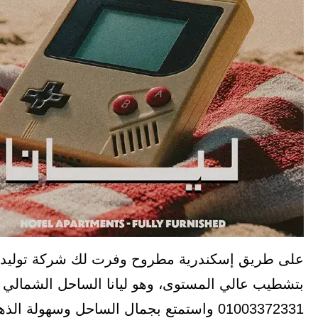
على طريق إسكندرية مطروح وفرت لك شركة توليدو ا
بتشطيب عالي المستوى، وهو ليانا الساحل الشمالي ا
01003372331 واستمتع بجمال الساحل وسهولة الذهاب من خلال المحاور الرئيسية.