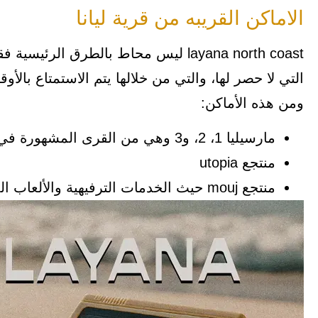
الاماكن القريبه من قرية ليانا
layana north coast ليس محاط بالطرق ا
التي لا حصر لها، والتي من خلالها يتم الاستمتاع بالأوق
ومن هذه الأماكن:
مارسيليا 1، 2، و3 وهي من القرى المشهورة في الساحل الشمالي.
منتجع utopia
منتجع mouj حيث الخدمات الترفيهية والألعاب المائية التي يمكن الوصول إليها خلال 10 دقائق فقط.