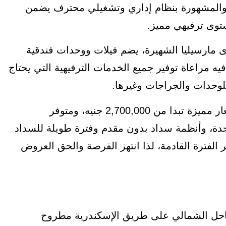
 العقاري، والمشهورة بنظام إداري وتشغيلي محترف يضمن
توى ترفيهي مميز.
فدان وقريب من قرى مارسيليا الشهيرة، يضم فيلات ووحدات فندقية
ه مراعاة توفير جميع الخدمات الترفيهية التي يحتاج
للوحدات والجراجات وغيرها.
المساحات داخل المشروع تبدأ من 30 متر مربع بأسعار مميزة تبدا من 2,700,000 جنيه، ومتوفر
 إلى 20% من قيمة الوحدة، وأنظمة سداد بدون مقدم وفترة طويلة للسداد
لسعر الفترة القادمة، لذا انتهز الفرصة والحق العروض
ساحل الشمالي على طريق الإسكندرية مطروح