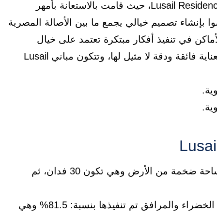
أبدعت شركة مارجينز في تصميم Lusail Residence New Cairo، حيث قامت بالاستعانة بأمهر
ا بإنشاء تصميم خيالي يجمع ما بين الأصالة المصرية
أماكن في تنفيذ أفكار مبتكرة تعتمد على خيال
المصمم وإبداعه، فكل جزء في المشروع صُنع بعناية فائقة ودقة لا مثيل لها، وتتكون مباني Lusail
تم تنفيذ Lusail Residence New Cairo على مساحة ضخمة من الأرض وهي تكون 30 فدان، ثم
مساحة البناء على نسبة: 18.5%، أما المساحات الخضراء والمرافق تم تنفيذها بنسبة: 81.5% وهي