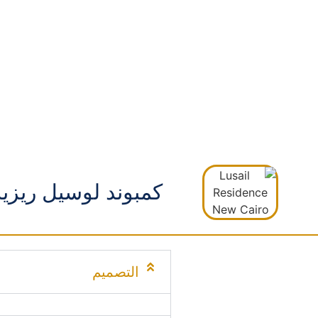
كمبوند لوسيل ريزيدنس القاهرة ا
التصميم