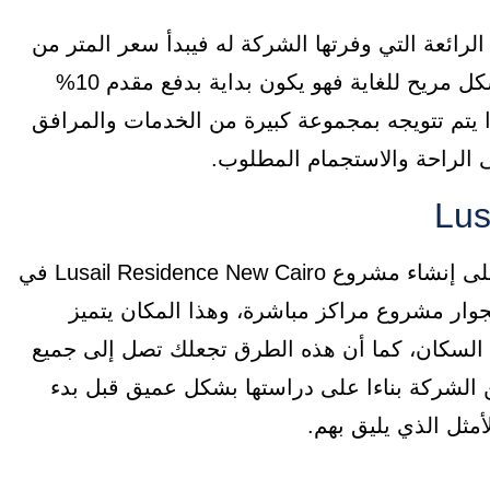
Lusail Resi يتميز بأسعاره الرائعة التي وفرتها الشركة له فيبدأ سعر المتر من
57,000 جنيه مصري، ويوجد أنظمة خاصة بالسداد بشكل مريح للغاية فهو يكون بداية بدفع مقدم 10%
وائد، وكل هذا يتم تتويجه بمجموعة كبيرة من الخدمات والمرافق
ى الراحة والاستجمام المطلوب.
ركزت شركة مارجينز للتنمية الاستثمارية والعقارية على إنشاء مشروع Lusail Residence New Cairo في
جوار مشروع مراكز مباشرة، وهذا المكان يتميز
ة السكان، كما أن هذه الطرق تجعلك تصل إلى جميع
ن الشركة بناءا على دراستها بشكل عميق قبل بدء
أمثل الذي يليق بهم.