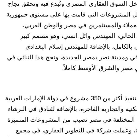
يسها في عام 1981م، قبل أن تدخل السوق العقاري المصري وتُبدع فيه وتحقق نجاح
ي كل المشروعات التي قامت بها على مستوى جمهورية
عملاء والمستثمرين في مصر والوطن العربي،
الحالي، المهندس وائل انسي، وهو مصمم كبير
ربي بالكامل، بالإضافة للمهندس إسلام البغدادي
ع سكني في الدقي ومدينة نصر بمصر الجديدة، ونجح هذا الثنائي في
 مصر والشرق الأوسط كاملاً.
وقامت شركة V Developments على مدار تاريخها، بتنفيذ أكثر من 350 مشروع في دولة الإمارات العربية
ية والتجارية الفاخرة، بالإضافة لفنادق في البرشاء
 المختلفة في مصر نصيب من المشروعات المتميزة
ة، وعملت شركة في للتطوير العقاري، في مجمع