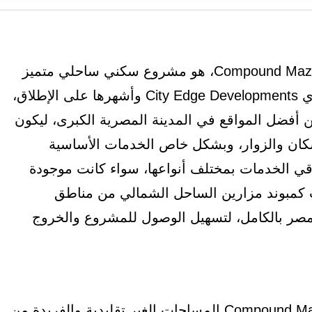
كمبوند مزارين العلمين الجديدة Compound Mazarine New Alamein، هو مشروع سكني ساحلي متميز
من أهم مشروعات شركة سيتي إيدج للتطوير العقاري City Edge Developments وأشهرها على الإطلاق،
أفضل المواقع في المدينة المصرية الكبرى، ليكون
السكان والزوار، وبشكل خاص الخدمات الأساسية
وباقي الخدمات بمختلف أنواعها، سواء كانت موجودة
ب كمبوند مزارين الساحل الشمالي من مناطق
مصر بالكامل، لتسهيل الوصول للمشروع والخروج
أيضاً من أهم مميزات مشروع Compound Mazarine New Alamein المساحات الغير تقليدية والفريدة من