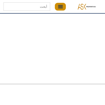
Search
for: