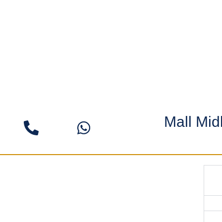
 بيزنس كومبلكس العاصمة الإدارية الجديدة Mall Midly