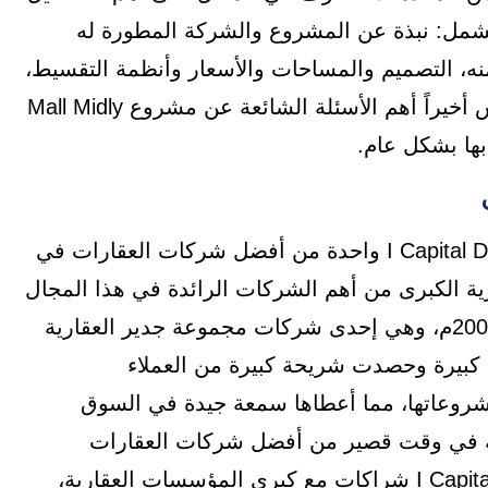
شمل: نبذة عن المشروع والشركة المطورة له
منه، التصميم والمساحات والأسعار وأنظمة التقسيط،
المميزات والعيوب والخدمات والمرافق، وأخيراً وليس أخيراً أهم الأسئلة الشائعة عن مشروع Mall Midly
تعد شركة اي كابيتال للتطوير العقاري I Capital Developments واحدة من أفضل شركات العقارات في
ية الكبرى من أهم الشركات الرائدة في هذا المجال
والتي تم إنشاؤها كشركة مساهمة مصرية في عام 2006م، وهي إحدى شركات مجموعة جدير العقارية
كبيرة وحصدت شريحة كبيرة من العملاء
شروعاتها، مما أعطاها سمعة جيدة في السوق
ية في وقت قصير من أفضل شركات العقارات
وعقدت شركة I Capital Developments شراكات مع كبرى المؤسسات العقارية،