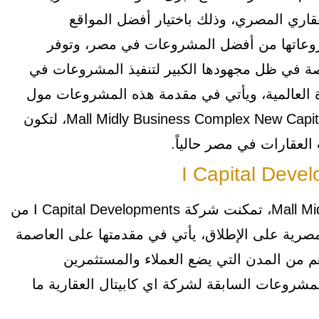
اري المصري، وذلك باختيار أفضل المواقع
روعاتها من أفضل المشروعات في مصر، وتوفر
صة في ظل مجهودها الكبير لتنفيذ المشروعات في
 العالمية، ويأتي في مقدمة هذه المشروعات مول
ميدلي بيزنس كومبلكس العاصمة الإدارية الجديدة Mall Midly Business Complex New Capital، لتكون
لعقارات في مصر حالياً.
بجانب مشروع Mall Midly Business Complex New Capital، تمكنت شركة I Capital Developments من
رية على الإطلاق، يأتي في مقدمتها على العاصمة
هم من المدن التي يضع العملاء والمستثمرين
مشروعات السابقة لشركة اي كابيتال العقارية ما