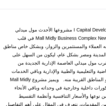
أطلقت شركة اي كابيتال للتطوير العقاري I Capital Developments مشروعها الأحدث مول ميدلي
بيزنس كومبلكس العاصمة الإدارية الجديدة Mall Midly Business Complex New Capital في قلب
يه العملاء والمستثمرين والزوار، وبشكل خاص مناطق
المدينة ومصر بشكل عام، ليكون من السهل على
رب مول ميدلي العاصمة الإدارية الجديدة من
ضية والتعليمية والطبية والإدارية وباقي الخدمات
لمناطق القريبة منه.
ويميز مشروع Mall Midly
ضل ديكورات داخلية وخارجية في وحداته وباقي الأنحاء
من نوعها والأسعار التنافسية وأنظمة التقسيط
ن المقدمات، نتعرف في المقال على أهم التفاصيل