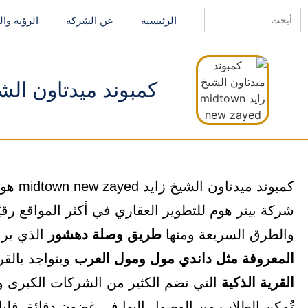
Search
الرئيسية
عن الشركة
الرؤية وا
for:
كمبوند ميدتاون الشيخ زايد zayed
كمبوند
شركة بيتر هوم للتطوير العقاري في أكثر المواقع رقيً
والطرق السريعة ومنها
طريق وصلة دهشور
الذي ير
المعروفة مثل داندي مول ومول العرب
ويتواجد بالقر
القرية الذكية
التي تضم الكثير من الشركات الكبرى و
تُمكن الطلاب من الوصول إليها في غضون دقائق قليل