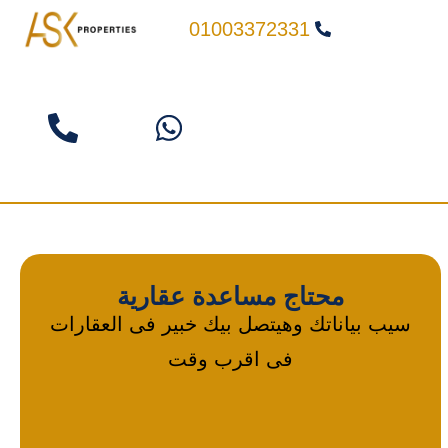
01003372331
محتاج مساعدة عقارية
سيب بياناتك وهيتصل بيك خبير فى العقارات
فى اقرب وقت