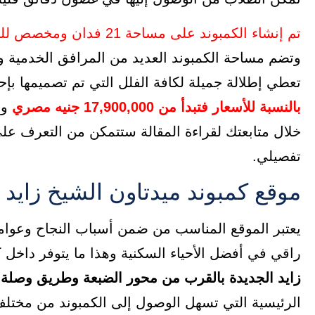
تم إنشاء الكمبوند على مساحة 21 فدان ومخصص للفلل فقط بمساحات متفاوتة تبدأ من 360 متر مربع
وتضم مساحة الكمبوند العديد من المرافق الخدمية و
تعطي إطلالة جميلة لكافة الفلل التي تم تصميمها بإح
بالنسبة للأسعار فتبدأ من 17,900,000 جنيه مصري
وت
خلال متابعتك لقراءة المقالة ستتمكن من التعرف عل
تفصيلي.
موقع كمبوند ميدتاون الشيخ زايد midtown new zayed
يعتبر الموقع المناسب من ضمن أسباب النجاح وعوام
راقي في أفضل الأحياء السكنية وهذا ما يتوفر داخل 
زايد الجديدة بالقرب من محور الضبعة وطريق وصلة
الرئيسية التي تسهل الوصول إلى الكمبوند من مختل