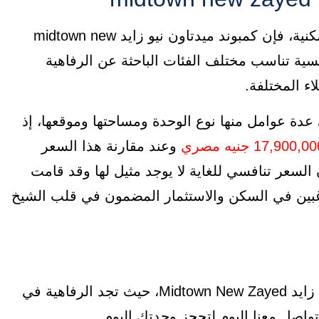
إذا كنت ترغب في فيلا فاخرة في أرقي المناطق السكنية، فإن كمبوند ميدتاون نيو زايد midtown new
نافسية تناسب مختلف الفئات الباحثة عن الرفاهية
اء المختلفة.
 عدة عوامل منها نوع الوحدة ومساحتها وموقعها، إذ
وعند مقارنة هذا السعر
لسعر تنافسي للغاية لا يوجد مثيل لها وقد قامت
غبين في السكن والاستثمار المضمون في قلب الشيخ
لا تفوت فرصة امتلاك فيلا في كمبوند ميدتاون الشيخ زايد Midtown New Zayed، حيث تجد الرفاهية في
واصل معنا اليوم لتحجز وحدتك اليوم