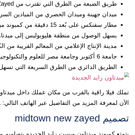
طريق الضبعة من الطرق التي تقترب من Midtown New Zayed.
ميدان جهينة وميدان الحصري من الميادين السري
مطار سفنكس على بُعد 15 دقيقة من كمبوند ميدتاون الشيخ زايد.
يسهل الوصول من منطقة هليوبوليس إلى ميدتاون زايد
مدينة الإنتاج الإعلامي من المعالم القريبة من ا
جامعة 6 أكتوبر وجامعة مصر للعلوم والتكنولوجيا من الجامعات القريبة من Midtown Zayed.
الطريق الدائري من الطرق السريعة التي تسهل 
الآن لمعرفة المزيد من التفاصيل عبر الهاتف التالي:
1
تصميم midtown new zayed
يتمتع كمبوند ميدتاون ويست زايد الجديده بتصاميم معم