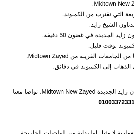
عة التي تقترب من الكمبوند.
 الجديدة في غضون 50 دقيقة.
لكمبوند بوقت قليل.
الذهاب إلى الكمبوند في دقائق.
تملك فيلا راقية بالقرب من مكان عملك داخل ميدتاون زايد الجديدة Midtown New Zayed، تواصا معنا
0100337233
ارية لا مثيل لها بداية من الواجهات الخاريجة