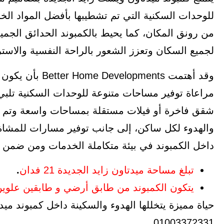
للوحدات السكنية التي تم تشطيبها بأفضل المواد الخام
من رونق المكان، كما يحيط بالكمبوند الحدائق الجمي
لجميع السكان وتعزز الشعور بالراحة النفسية والاستر
وقد أهتمت ments
مراعاة توفير مساحات متنوعة للوحدات السكنية تلبي 
شقق فاخرة أو فيلات مستقلة بمساحات واسعة وتم 
والهدوء لكل ساكن، إلى جانب توفير مسارات للمشاة
داخل الكمبوند في بيئة متكاملة الخدمات ومن ضمن تف
تبلغ مساحة ميدتاون زايد الجديدة 21 فدان
.
يتكون الكمبوند من طابق أرضي و طابقين علوي
حياة مميزة يتخللها الهدوء والسكينة داخل كمبوند ميد
01003372331