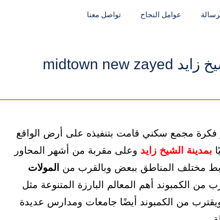
لرسالة
عوامل النجاح
تواصل معنا
midtown new 
 ميدتاون الشيخ زايد midtown new zayed هو فكرة مجمع سكني قامت بتنفيذه على أرض الواقع
ا
بمدينة الشيخ زايد
وعلى مقربة من أشهر المحاور
بط مختلف المناطق ببعض وبالقرب من
المولات
ب من الكمبوند أهم المعالم البارزة المتنوعة مثل
يقترب من الكمبوند أيضًا جامعات ومدارس عديدة
ة.