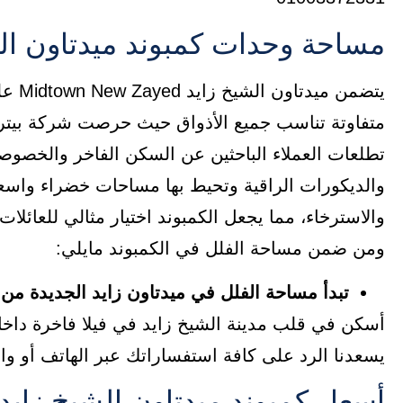
مساحة وحدات كمبوند ميدتاون ال
يتضمن ميدتاون الشيخ زايد Midtown New Zayed على فلل فقط
متفاوتة تناسب جميع الأذواق حيث حرصت شركة بيتر
تطلعات العملاء الباحثين عن السكن الفاخر والخصوصية
والديكورات الراقية وتحيط بها مساحات خضراء واسعة
والاسترخاء، مما يجعل الكمبوند اختيار مثالي للعائلا
ومن ضمن مساحة الفلل في الكمبوند مايلي:
تبدأ مساحة الفلل في ميدتاون زايد الجديدة من 360 متر مربع.
يسعدنا الرد على كافة استفساراتك عبر الهاتف أو وا
أسعار كمبوند ميدتاون الشيخ زايد idtown new zayed