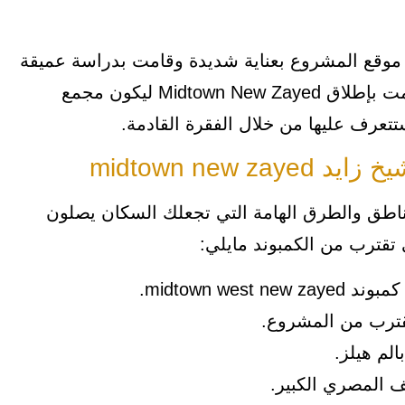
 موقع المشروع بعناية شديدة وقامت بدراسة عميقة
للسوق العقاري ومتطلبات عملائها وبناءً على ذلك قامت بإطلاق Midtown New Zayed ليكون مجمع
تتعرف عليها من خلال الفقرة القادمة.
midtown new
اطق والطرق الهامة التي تجعلك السكان يصلون
قترب من الكمبوند مايلي:
midtown w.
قترب من المشروع.