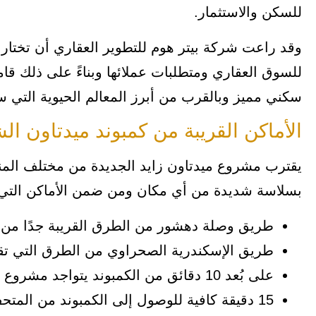
للسكن والاستثمار.
وقد راعت شركة بيتر هوم للتطوير العقاري أن تختار
سكني مميز وبالقرب من أبرز المعالم الحيوية التي س
الأماكن القريبة من كمبوند ميدتاون الشيخ زايد  zayed
يقترب مشروع ميدتاون زايد الجديدة من مختلف المن
بسلاسة شديدة من أي مكان ومن ضمن الأماكن التي ت
طريق وصلة دهشور من الطرق القريبة جدًا من كمبوند est new zayed
طريق الإسكندرية الصحراوي من الطرق التي ت
على بُعد 10 دقائق من الكمبوند يتواجد مشروع بالم هيلز.
15 دقيقة كافية للوصول إلى الكمبوند من المتحف المصري الكبير.