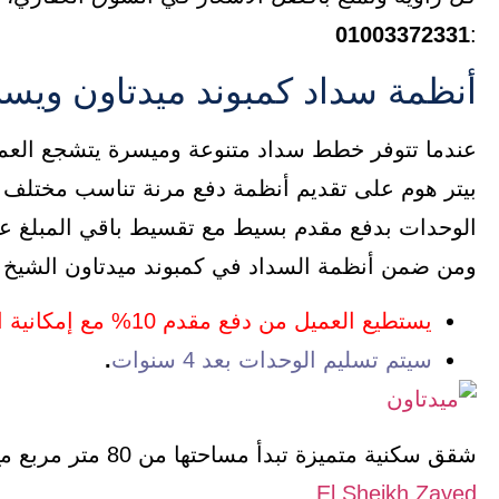
01003372331
:
أنظمة سداد كمبوند ميدتاون ويست
عندما تتوفر خطط سداد متنوعة وميسرة يتشجع العمل
بيتر هوم على تقديم أنظمة دفع مرنة تناسب مختلف الع
الوحدات بدفع مقدم بسيط مع تقسيط باقي المبلغ عل
ومن ضمن أنظمة السداد في كمبوند ميدتاون الشيخ زايد midtown west new zayed
يستطيع العميل من دفع مقدم 10% مع إمكانية التقسيط على فترة تصل إلى 8 سنوات
سيتم تسليم الوحدات بعد 4 سنوات
.
شقق سكنية متميزة تبدأ مساحتها من 80 متر مربع مع نظام سداد يصل الي 10 سنوات داخل
El Sheikh Zayed