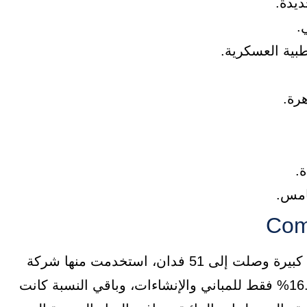
بية العسكرية.
هرة.
.
امس.
تم إنشاء كمبوند نيست القاهرة الجديدة على مساحة كبيرة وصلت إلى 51 فدان، استخدمت منها شركة
Nawassy Developments المنفذة للمشروع نسبة 16.5% فقط للمباني والإنشاءات، وباقي النسبة كانت