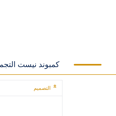
كمبوند نيست التجمع الخامس  Cairo
التصميم