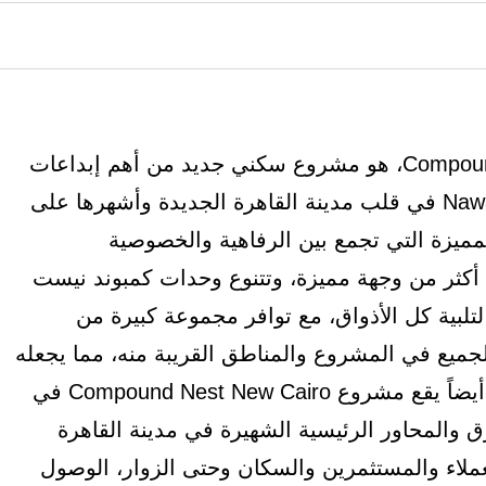
كمبوند نيست التجمع الخامس Compound Nest New Cairo، هو مشروع سكني جديد من أهم إبداعات
شركة نواصي للتطوير العقاري Nawassy Developments في قلب مدينة القاهرة الجديدة وأشهرها على
لمميزة التي تجمع بين الرفاهية والخصوصية
ى أكثر من وجهة مميزة، وتتنوع وحدات كمبوند نيست
تلبية كل الأذواق، مع توافر مجموعة كبيرة من
للجميع في المشروع والمناطق القريبة منه، مما يجعله
من أفضل الكمبوندات المصرية في الوقت الحالي. أيضاً يقع مشروع Compound Nest New Cairo في
والمحاور الرئيسية الشهيرة في مدينة القاهرة
لاء والمستثمرين والسكان وحتى الزوار، الوصول