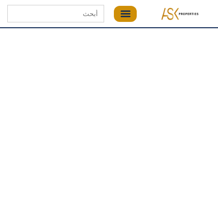
Search
for: