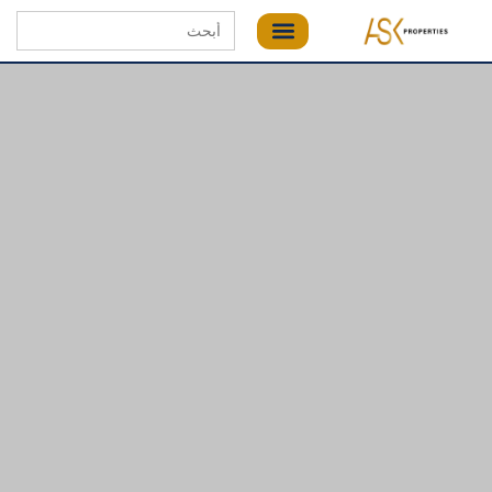
Search
for: