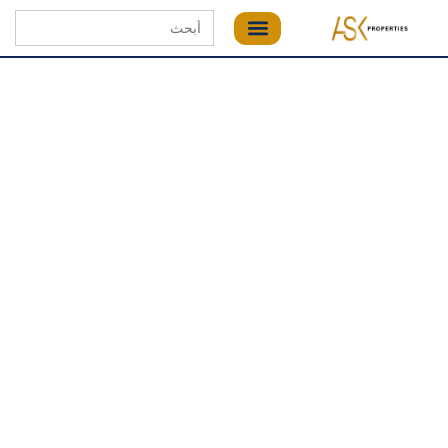
Search
for: