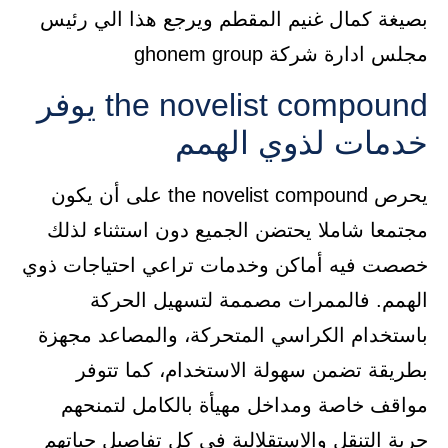
بصيغة كمال غنيم المقطم ويرجع هذا الي رئيس
مجلس ادارة شركة ghonem group
the novelist compound يوفر
خدمات لذوي الهمم
يحرص the novelist compound على أن يكون
مجتمعا شاملا يحتضن الجميع دون استثناء لذلك
خصصت فيه أماكن وخدمات تراعي احتياجات ذوي
الهمم. فالممرات مصممة لتسهيل الحركة
باستخدام الكراسي المتحركة، والمصاعد مجهزة
بطريقة تضمن سهولة الاستخدام، كما تتوفر
مواقف خاصة ومداخل مهيأة بالكامل لتمنحهم
حرية التنقل والاستقلالية في كل تفاصيل حياتهم