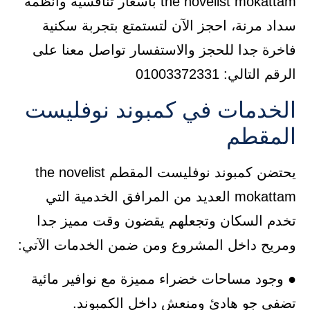
the novelist mokattam بأسعار تنافسية وأنظمة
سداد مرنة، احجز الآن لتستمتع بتجربة سكنية
فاخرة جدا للحجز والاستفسار تواصل معنا على
الرقم التالي: 01003372331
الخدمات في كمبوند نوفليست
المقطم
يحتضن كمبوند نوفليست المقطم the novelist
mokattam العديد من المرافق الخدمية التي
تخدم السكان وتجعلهم يقضون وقت مميز جدا
ومريح داخل المشروع ومن ضمن الخدمات الآتي:
● وجود مساحات خضراء مميزة مع نوافير مائية
تضفي جو هادئ ومنعش داخل الكمبوند.