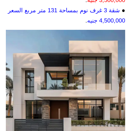
3,500,000 جنيه
.
●
شقة 3 غرف نوم بمساحة 131 متر مربع
السعر
4,500,000 جنيه
.