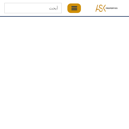
Search
for: