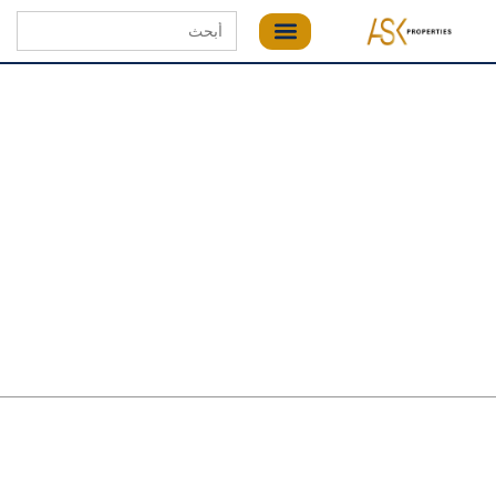
Search
for: