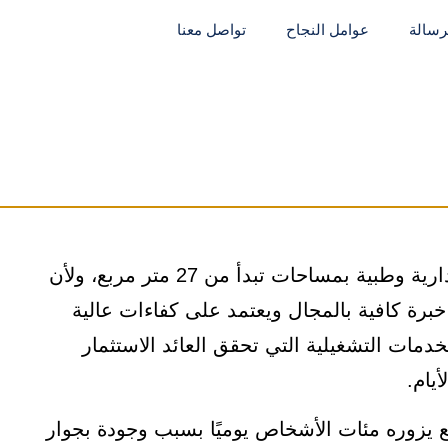
لرسالة
عوامل النجاح
تواصل معنا
فيا مول via mall طرح لك وحدات تجارية، ترفيهية، إدارية وطبية بمساحات تبدأ من 27 متر مربع، ولأن
قاري المنفذ له cubic development على خبرة كافية بالمجال ويعتمد على كفاءات عالية
دمات التشغيلية التي تحقق العائد الاستثمار
يام.
ع يزوره مئات الأشخاص يوميًا بسبب وجودة بجوار