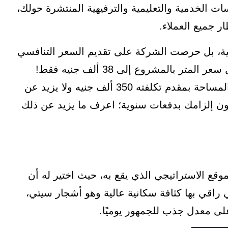
الخدمية والتعليمية والترفيهية المنتشرة حولك،
 جميع العملاء.
لية، بل حرصت الشركة على تقديم السعر التنافسي
والمناسب لجودة الوحدة في الوقت نفسه، حيث يصل سعر المتر بالمشروع إلى 38 ألف جنيه فقط!
ويمكنك امتلاك الوحدة التي تناسبك حسب النشاط والمساحة بمقدم تكلفته 350 ألف جنيه ولا يزيد عن
ى فترة طويلة تصل إلى 6 سنوات دون إلزامك بدفعات سنوية؛ اعرف ما يزيد عن ذلك
 قوي وهو الموقع الاستراتيجي الذي يقع به، حيث اختير له أن
ر مجتمع سكني راقي بها كثافة سكانية عالية وهو أشجار سيتي،
ى معدل جذب للجمهور يوميًا.