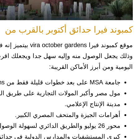
كمبوند فيرا حدائق أكتوبر بالقرب من
موقع كمبوند فيرا s
وذلك يجعل الوصول منه وإليه سهل جدا ويجعلك اقرب
اليومية ومن أبرز الأماكن القريبة:
جامعة MSA على بعد خطوات قليلة فقط من vira october gardens.
مول مصر وأكبر المولات التجارية على طريق ال
مدينة الإنتاج الإعلامي.
أهرامات الجيزة والمتحف المصري الكبير.
محور 26 يوليو والطريق الدائري لسهولة الوصول لمناطق القاهرة.
كبرى المستشفيات والمدارس الدولية في حدائق 