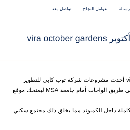
لرسالة
عوامل النجاح
تواصل معنا
vira octobe
يعتبر كمبوند فيرا حدائق أكتوبر vira october gardens أحدث مشروعات شركة توب كابي للتطوير
العقاري في قلب حدائق أكتوبر، حيث يقع مباشرة على طريق الواحات أمام جامعة MSA ليمنحك موقع
املة داخل الكمبوند مما يخلق ذلك مجتمع سكني