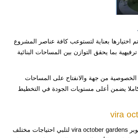
لواسعة التي تم اختيارها بعناية لتستوعب كافة عناصر المشروع
يهية بما يحقق التوازن بين المساحات البنائية
 الخصوصية من جهة والانفتاح على المساحات
كاملا يضمن أعلى مستويات الجودة في التخطيط
تتنوع مساحات الوحدات داخل كمبوند فيرا حدائق أكتوبر vira october gardens لتلبي احتياجات مختلف