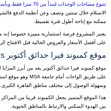
تتنوع مساحات الوحدات لتبدأ من 70 مترا فقط وبأسعار تنافسية تبدأ من 26 ألف جنيه للمتر
الاستلام خلال سنتين ونصف وعن أنظمة الدفع فالشر
ممكنة مع إتاحة أطول فترة تقسيط.
على أفضل الأسعار والعروض الحالية قبل الافتتاح ال
موقع كمبوند فيرا حدائق أكتوبر vira october gardens
موقع كمبوند فيرا حدائق أكتوبر يعد من أبرز المزايا
على طريق الواحات أمام
وسهولة الوصول إلى مختلف مناطق القاهرة الكبرى.
هذا الموقع المتميز يجعل الكمبوند قريبا من المراكز ال
بين الهدوء السكني والارتباط بالمناطق الحيوية.