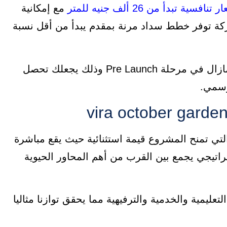
مع إمكانية
كة توفر خطط سداد مرنة بمقدم يبدأ من أقل نسبة
يعتبر المشروع فرصة استثمارية مميزة خصوصا إنه مازال في مرحلة Pre Launch وذلك يجعلك تحصل
رسمي.
 التي تمنح المشروع قيمة استثنائية حيث يقع مباشرة
 جامعة MSA وهو موقع استراتيجي يجمع بين القرب من أهم المحاور الحيوية
تعليمية والخدمية والترفيهية مما يحقق توازنا مثاليا