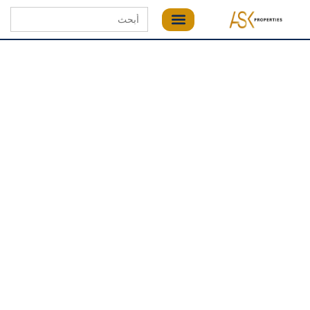
Search
for: