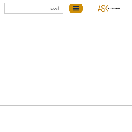
Search
for: