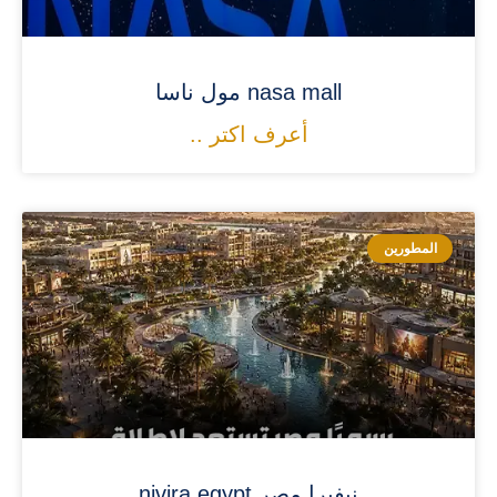
nasa mall مول ناسا
أعرف اكتر ..
المطورين
نيفيرا مصر nivira egypt