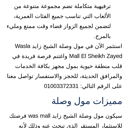
ترفيهية متكاملة تضم مجموعة متنوعة من
الألعاب التي تناسب جميع الفئات العمرية،
لتضمن لجميع الزوار قضاء وقت ممتع ومليء
بالمرح.
استثمر الآن في مول وصلة الشيخ زايد Wasla
Mall El Sheikh Zayed واغتنم فرصة فريدة في
قلب منطقة حيوية بمول مجهز بكافة الخدمات
والمرافق الحديثة، للحجز والاستفسار تواصل معنا
على الرقم التالي: 01003372331
مميزات مول وصلة
سيكون مول وصلة الشيخ زايد was mall فرصتك
للاستثمار المستقر الذي تبحث عنه وذلك لأنه