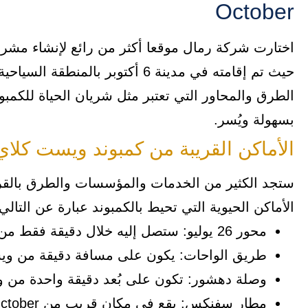
October
اختارت شركة رمال موقعا أكثر من رائع لإنشاء مشروعه
حيث تم إقامته في مدينة 6 أكتوبر ب
الطرق والمحاور التي تعتبر مثل شريان الحياة للكمبو
بسهولة ويُسر.
الأماكن القريبة من كمبوند ويست كلاي
ستجد الكثير من الخدمات والمؤسسات والطرق بالق
الأماكن الحيوية التي تحيط بالكمبوند عبارة عن التالي:
محور 26 يوليو: ستصل إليه خلال دقيقة فقط من West Clay.
طريق الواحات: يكون على مسافة دقيقة من وي
وصلة دهشور: تكون على بُعد دقيقة واحدة من و
مطار سفنكس: يقع في مكان قريب من West Clay October.