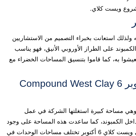
شروع ويست كلاي.
ولذلك استعانت بخبراء التصميم من الاستشاريين
كمبوند على الطراز الأوروبي الأنيق، فهو يناسب
شوا به، كما قاموا بتنسيق المساحات الخضراء مع
مساحة كمبوند ويست كلاي 6 أكتوبر Compound West Clay 6
ال مشروعها على مساحة 25 فدان، وهي مساحة كبيرة استغلتها الشركة في عمل
داخل الكمبوند، كما ساعدت هذه المساحة على وجود
نوع من الخصوصية بين السكان. مساحة الوحدات في ويست كلاي 6 أكتوبر تختلف مساحات الوحدات في