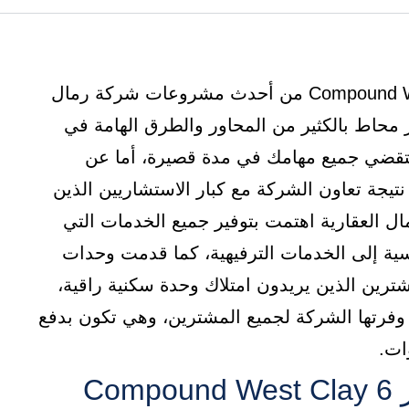
كمبوند ويست كلاي 6 أكتوبر Compound West Clay 6 October من أحدث مشروعات شركة رمال
 محاط بالكثير من المحاور والطرق الهامة في
 ستقضي جميع مهامك في مدة قصيرة، أما عن
تيجة تعاون الشركة مع كبار الاستشاريين الذين
ال العقارية اهتمت بتوفير جميع الخدمات التي
سية إلى الخدمات الترفيهية، كما قدمت وحدات
شترين الذين يريدون امتلاك وحدة سكنية راقية،
 وفرتها الشركة لجميع المشترين، وهي تكون بدفع
ات.
موقع كمبوند ويست كلاي 6 أكتوبر Compound West Clay 6