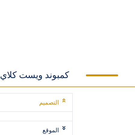
كمبوند ويست كلاي 6 أكتوبر ompound West Clay 6 October
التصميم
الموقع