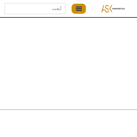
Search
for: