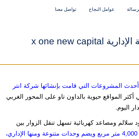
لرسالة
عوامل النجاح
تواصل معنا
حدث المشروعات التي قامت بإنشائها شركة انتر
كثر المواقع حيوية بالداون تاو على المحور الغربي
ر اليوم.
و 11 دور علوي مع وجود سلالم ومصاعد كهربائية تسهل تنقل الزوار بين
وتم إنشاء مول x one على مساحة تبلغ 4,000 متر مربع ويضم وحدات متنوعة ومنها الإداري،