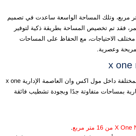
X One New Capital على مساحة تبلغ 4,000 متر مربع، وتلك المساحة الواسعة ساعدت في تصميم
مر، فقد تم تخصيص المساحة بطريقة ذكية لتوفير
م مختلف الاحتياجات، مع الحفاظ على المساحات
 مريحة وعصرية.
قامت شركة انتر بيلد بإتاحة عدد كبير من الوحدات المختلفة داخل مول اكس وان العاصمة الإدارية x one
إدارية وتجارية بمساحات متفاوتة جدًا وبجودة تشطيب فائقة
.