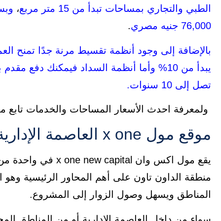
الطبي والتجاري بمساحات تبدأ من 15 متر مربع
،
وبس
76,000 جنيه مصري
.
بالإضافة إلى وجود أنظمة تقسيط مرنة جدًا تمنح الع
يبدأ من 10%
تصل إلى 10 سنوات.
ولمعرفة احدث الأسعار المساحات والخدمات تابع معنا
موقع مول x one العاصمة الإدارية x one new capital
يقع مول اكس وان ital
منطقة الداون تاون على أهم المحاور الرئيسية وهو ا
المناطق ويسهل وصول الزوار إلى المشروع.
سواء من داخل العاصمة الإدارية أو من المناطق المج