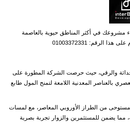
دة استثمارية في X One New Capital وابدء مشروعك في أكثر المناطق حيوية بالعاصمة
 الرقم: 01003372331
معمارية تتسم بالحداثة والرقي، حيث حرصت الشركة المطورة على
عصري بالعناصر المعدنية اللامعة لتمنح المول طابع
x one العاصمة الإدارية مستوحى من الطراز الأوروبي المعاصر، مع لمسات
، مما يضمن للمستثمرين والزوار تجربة بصرية