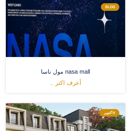
BLOG
nasa mall مول ناسا
أعرف اكتر ..
6 أكتوبر