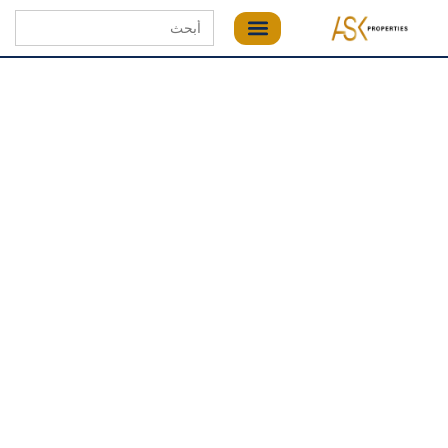
Search
for: