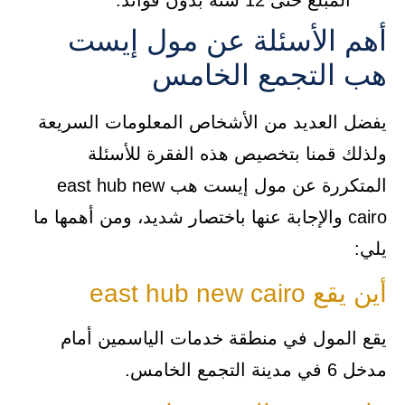
المبلغ حتى 12 سنة بدون فوائد.
أهم الأسئلة عن مول إيست
هب التجمع الخامس
يفضل العديد من الأشخاص المعلومات السريعة
ولذلك قمنا بتخصيص هذه الفقرة للأسئلة
المتكررة عن مول إيست هب east hub new
cairo والإجابة عنها باختصار شديد، ومن أهمها ما
يلي:
أين يقع east hub new cairo
يقع المول في منطقة خدمات الياسمين أمام
مدخل 6 في مدينة التجمع الخامس.