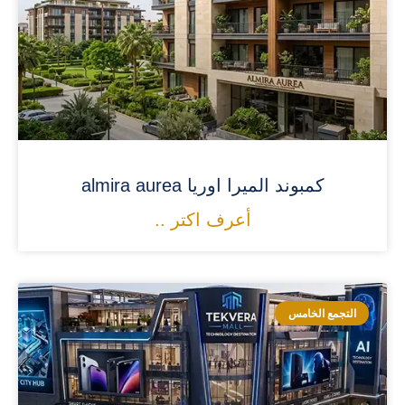
كمبوند الميرا اوريا almira aurea
أعرف اكتر ..
التجمع الخامس