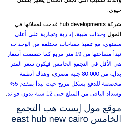
واللاند سكيب التي تجعل المكان يظهر بشكل
حيوي.
شركة hub developments قدمت لعملائها في
المول
وحدات طبية
،
إدارية وتجارية
على أعلى
مستوى، مع تنفيذ مساحات مختلفة من الوحدات
تبدأ مساحتها من 19 متر مربع
كما خصصت أسعار
هي الأقل في التجمع الخامس فيكون سعر المتر
بداية من 80,000 جنيه مصري
،
وهناك أنظمة
مخصصة للدفع بشكل مريح حيث تبدأ بمقدم 5%
وسداد الباقى من المبلغ حتى 12 سنة بدون فوائد
.
موقع مول إيست هب التجمع
الخامس east hub new cairo