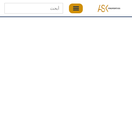
Search
for: