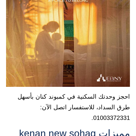
احجز وحدتك السكنية في كمبوند كنان بأسهل
طرق السداد، للاستفسار اتصل الآن:
01003372331.
مميزات kenan new sohag