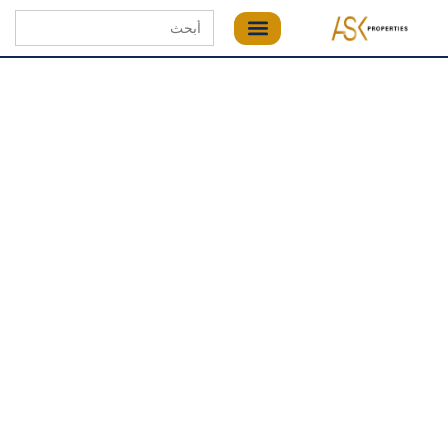
Search
for: