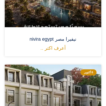
نيفيرا مصر nivira egypt
أعرف اكتر ..
6 أكتوبر