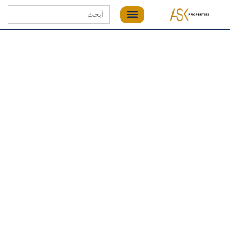
Search
for: