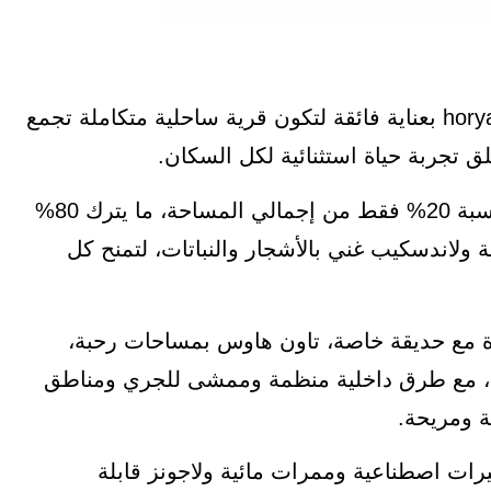
تم تصميم حوريه الساحل الشمالي horya north coast بعناية فائقة لتكون قرية ساحلية متكاملة تجمع
لق تجربة حياة استثنائية لكل السكان.
تمت مراعاة أن تكون المباني منخفضة الكثافة بنسبة 20% فقط من إجمالي المساحة، ما يترك 80%
لاندسكيب غني بالأشجار والنباتات، لتمنح كل
خرة مع حديقة خاصة، تاون هاوس بمساحات رحبة،
ء، مع طرق داخلية منظمة وممشى للجري ومناطق
ة ومريحة.
رات اصطناعية وممرات مائية ولاجونز قابلة