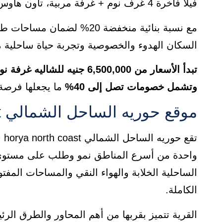
فيلا فاخرة 4 غرف نوم + غرفة مربية، تاون هاوس 3 غرف نوم، وشاليهات غرفة واحدة أو غرفتين.
مع نسبة بنائية منخفضة 20% 
السكان الهدوء والخصوصية وتجربة حياة ساحلية م
تبدأ الأسعار من 6,500,000 جنيه للشاليه غرفة نوم واحدة
وتشمل خصومات تصل إلى 40%
ما يجعلها فرصة 
موقع حوريه الساحل الشمالي horya north coast
تق
واحدة من أسرع المناطق نمو وطلب على مستوى ا
الساحلية الخلابة والهواء النقي والمساحات المف
الكاملة.
القرية تتميز بقربها من أهم المحاور والطرق الر