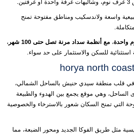
لضمان مساحات طبيعية واسعة ولاندسكيب ومناطق مفتوحة تمنح
تكاملة.
،
مع أنظمة سداد مرنة تصل حتى 100 شهر
،
استثنائية للسكن والاستثمار على حد سواء.
ع حوريه الساحل الشمالي horya north coast في قلب منطقة سيدي حنيش بالساحل الشمالي،
لساحل، وهي موقع يجمع بين الهدوء والطبيعة
توحة التي تمنح السكان شعور بالاسترخاء والخصوصية
ئيسية مثل طريق الفوكا الجديد ومحور الضبعة، مما