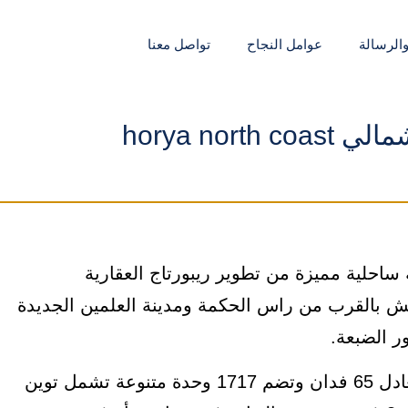
والرسالة
عوامل النجاح
تواصل معنا
horya nort
احل الشمالي horya north coast قرية ساحلية مميزة من تطوير ريبورتاج العقارية
سيدي حنيش بالقرب من راس الحكمة ومدينة العلمين الجديدة
ر الضبعة.
القرية تمتد على مساحة 273049 متر مربع بما يعادل 65 فدان وتضم 1717 وحدة متنوعة تشمل توين