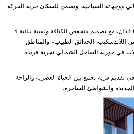
 ووجهاته السياحية، ويضمن للسكان حرية الحركة
تمتد على مساحة 273049 متر مربع بما يعادل 65 فدان، مع تصميم منخفض الكثافة ونسبة بنائية لا
ة من اللاندسكيب، الحدائق الطبيعية، والمناطق
لات في حورية الساحل الشمالي تجربة فريدة
تيار هذا الموقع يعكس رؤية reportage egypt في تقديم قرية تجمع بين الحياة العصرية والراحة
 الجديدة والشواطئ الساحرة.