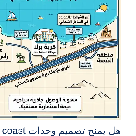
هل يمنح تصميم وحدات perla north coast طابع استثنائي