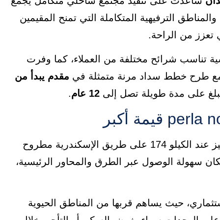
ساعدت على تنفيذ مجتمع ساحلي متكامل يجمع
المناطق الترفيهية المتكاملة التي تمنح المقيمين
 تعزز من الراحة.
ة تناسب شرائح مختلفة من العملاء، كما وفرت
 طرح خطط سداد مرنة متمثلة في
مقدم يبدأ من
بلغ على مدة طويلة تصل إلى
12 عام
.
تقع perla north coast في موقع استراتيجي ومميز عند الكيلو 174 على طريق الإسكندرية مطروح
سكان سهولة الوصول عبر الطرق والمحاور الرئيسية،
ستثماري، حيث يساهم قربها من المناطق الحيوية