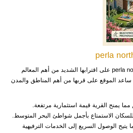
ساعد الموقع الاستراتيجي الذي تقع به perla north coast على اقترابها الشديد من أهم المعالم
 ساعد الموقع على قربها من أهم المناطق والمدن
للسكان الاستمتاع بأجمل شواطئ البحر المتوسط.
 تقع على بعد 20 دقيقة مما يتيح الوصول السريع إلى الخدمات الترفيهية