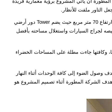
كة المطورة أن يأتي المشروع برؤية معمارية فريدة
 التاور ملفت للأنظار.
تم تصميم مول ريفر سايد العاصمة الإدارية على ارتفاع 70 متر مربع حيث يضم Tower دور أرضي
ى 3 بيزمنت سيتم تخصيصه لجراج السيارات واستغلال مساحته بأفضل
ها، وكافتها جاءت مطلة على المساحات الخضراء
ف وصول الضوء إلى كافة الوحدات أثناء النهار
 هدف الشركة المطورة أثناء تصميم المشروع هو