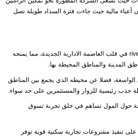
ئات حيث تسعى الشركة المطورة نحو تمكين الراغبين
 أعباء مالية حيث جاءت فترة السداد طويلة تصل
يقع مول ريفر سايد العاصمة الإدارية river side mall في قلب العاصمة الادارية الجديدة، مما يمنحه
طق المدينة والمناطق المحيطة بها.
ق الواسعة، فضلا عن محيطه الذي يجمع بين المناطق
قطة جذب رئيسية للزوار والمستثمرين على حد سواء.
حة حول المول تساهم في خلق تجربة تسوق
على تنفيذ مشروعات تجارية سكنية قوية توفر