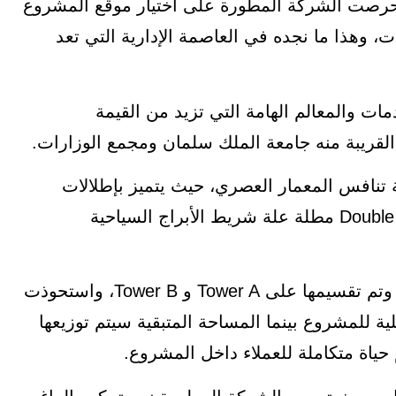
رصت الشركة المطورة على اختيار موقع المشروع
وهذا ما نجده في العاصمة الإدارية التي تعد
ت والمعالم الهامة التي تزيد من القيمة
القريبة منه جامعة الملك سلمان ومجمع الوزارات.
تنافس المعمار العصري، حيث يتميز بإطلالات
ساحرة على النهر الأخضر كما يتمتع بواجهة Double View مطلة علة شريط الأبراج السياحية
يمتد المول على مساحة تبلغ نحو 6000 متر مربع وتم تقسيمها على Tower A و Tower B، واستحوذت
لمساحة الكلية للمشروع بينما المساحة المتبقية سيتم توزيعها
اة متكاملة للعملاء داخل المشروع.