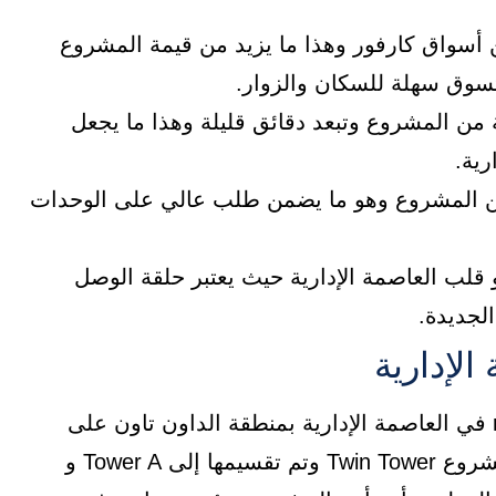
river s دقائق قليلة عن أسواق كارفور وهذا ما يزيد من قيمة المشروع
 تسوق سهلة للسكان والزوار.
 من المشروع وتبعد دقائق قليلة وهذا ما يجعل
رية.
من المشروع وهو ما يضمن طلب عالي على الوحدات
 قلب العاصمة الإدارية حيث يعتبر حلقة الوصل
لجديدة.
لإدارية
استطاعت الشركة المطورة تنفيذ river side mall في العاصمة الإدارية بمنطقة الداون تاون على
مساحة كبيرة 6000 متر مربع حيث تم تصميم المشروع Twin Tower وتم تقسيمها إلى Tower A و