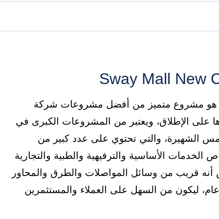
ل سواي القاهرة الجديدة Sway Mall New Cairo، هو مشروع متميز من أفضل مشروعات شركة
ر العقاري AlRabat Properties وأشهرها على الإطلاق، ويعتبر من المشروعات الكبرى في
مس الشهيرة، والتي تحتوي على عدد كبير من
ص الخدمات الأساسية والترفيهية والطبية والتجارية
 أنه قريب من وسائل المواصلات والطرق والمحاور
ام، ليكون من السهل على العملاء والمستثمرين