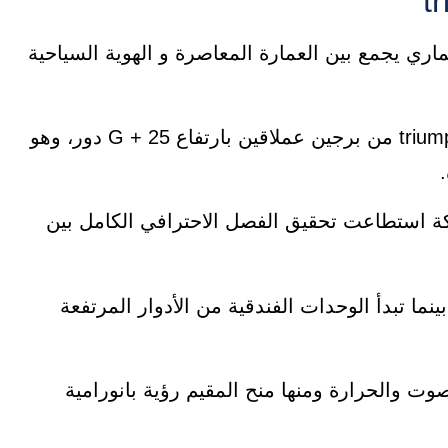
 يجمع بين العمارة المعاصرة و الهوية السياحية
يتكون فندق ترايمف بيراميدز triumph pyramids hotel من برجين عملاقين بارتفاع G + 25 دور، وهو
كة استطاعت تحقيق الفصل الاحترافي الكامل بين
ما تبدأ الوحدات الفندقية من الأدوار المرتفعة
وت والحرارة ومنها منح المقيم رؤية بانورامية