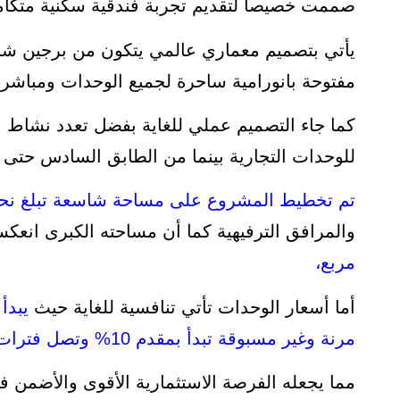
صممت خصيصا لتقديم تجربة فندقية سكنية متكام
مفتوحة بانورامية ساحرة لجميع الوحدات ومباشرة
كما جاء التصميم عملي للغاية بفضل تعدد نشاط
للوحدات التجارية بينما من الطابق السادس حتى 13 للوحدات الفندقية،
تم تخطيط المشروع على مساحة شاسعة تبلغ نحو 4 فد
والمرافق الترفيهية كما أن مساحته الكبرى انع
مربع،
أما أسعار الوحدات تأتي تنافسية للغاية حيث
مرنة وغير مسبوقة تبدأ بمقدم 10% وتصل فترات التقسيط فيها إلى 15 سنة،
مما يجعله الفرصة الاستثمارية الأقوى والأضمن 