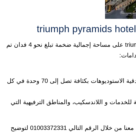
يمتد فندق ترايمف بيراميدز triumph pyramids hotel على مساحة إجمالية ضخمة تبلغ نحو 4 فدان تم
دامات:
من 6-13 تم تخصيص هذه الطوابق للوحدات الفندقية الاستوديوهات بكثافة تصل إلى 70 وحدة في كل
لخدمات و اللاندسكيب، والمناطق الترفيهية التي
لمزيد من المعلومات حول وحدات الفندق تواصل معنا من خلال الرقم التالي 01003372331 لتوضيح