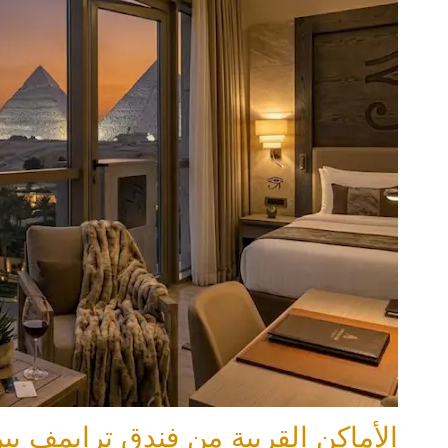
الأماكن القريبة من فندق ترايمف بير