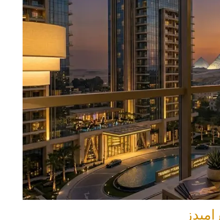
اميدز